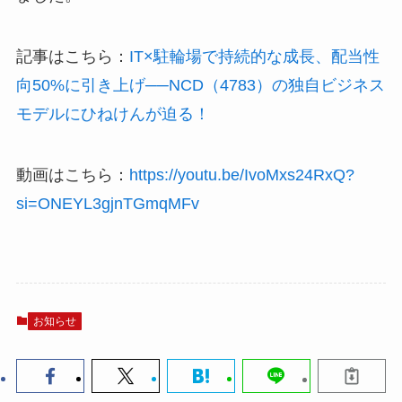
記事はこちら：
IT×駐輪場で持続的な成長、配当性
向50%に引き上げ──NCD（4783）の独自ビジネス
モデルにひねけんが迫る！
動画はこちら：
https://youtu.be/IvoMxs24RxQ?
si=ONEYL3gjnTGmqMFv
お知らせ