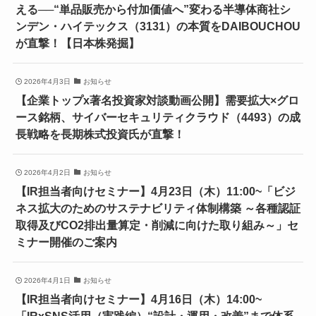
える──“単品販売から付加価値へ”変わる半導体商社シ
ンデン・ハイテックス（3131）の本質をDAIBOUCHOU
が直撃！【日本株発掘】
2026年4月3日
お知らせ
【企業トップx著名投資家対談動画公開】需要拡大×グロ
ース銘柄、サイバーセキュリティクラウド（4493）の成
長戦略を長期株式投資氏が直撃！
2026年4月2日
お知らせ
【IR担当者向けセミナー】4月23日（木）11:00~「ビジ
ネス拡大のためのサステナビリティ体制構築 ～各種認証
取得及びCO2排出量算定・削減に向けた取り組み～」セ
ミナー開催のご案内
2026年4月1日
お知らせ
【IR担当者向けセミナー】4月16日（木）14:00~